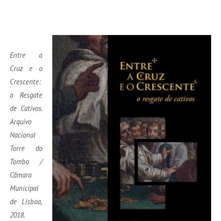
Entre a
Cruz e o
Crescente:
o Resgate
de Cativos.
Arquivo
Nacional
Torre do
Tombo /
Câmara
Municipal
de Lisboa,
2018.